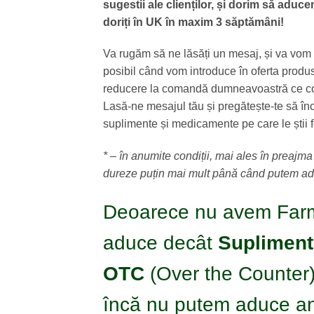
sugestii ale clienților, și dorim să aduc
doriți în UK în maxim 3 săptămâni!
Va rugăm să ne lăsăți un mesaj, și va vom 
posibil când vom introduce în oferta produs
reducere la comandă dumneavoastră ce con
Lasă-ne mesajul tău și pregătește-te să în
suplimente și medicamente pe care le știi 
* – în anumite condiții, mai ales în preajma
dureze puțin mai mult până când putem adu
Deoarece nu avem Farm
aduce decât
Suplimente
OTC
(Over the Counter)
încă nu putem aduce ant