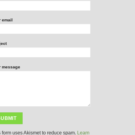
 email
ject
r message
s form uses Akismet to reduce spam.
Learn