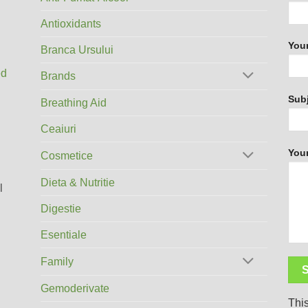
Antioxidants
Your
Branca Ursului
ed
Brands
Sub
Breathing Aid
Ceaiuri
You
Cosmetice
Dieta & Nutritie
l
Digestie
Esentiale
Family
Gemoderivate
Thi