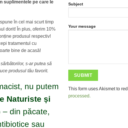
em suplimentele pe care le
Subject
spune în cel mai scurt timp
Your message
ul dorit! În plus, oferim 10%
ține produsul respectiv!
cepi tratamentul cu
foarte bine de acasă!
 sărbătorilor, s-ar putea să
ce produsul tău favorit.
acist, nu putem
This form uses Akismet to r
processed.
 Naturiste și
 – din păcate,
ibiotice sau