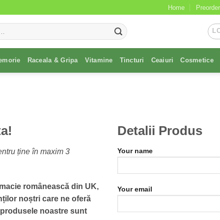
Home
Preorder
L
emorie
Raceala & Gripa
Vitamine
Tincturi
Ceaiuri
Cosmetice
ta!
Detalii Produs
Your name
ntru ține în maxim 3
rmacie românească din UK,
Your email
ților noștri care ne oferă
e produsele noastre sunt