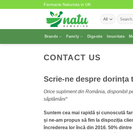
Skip
Farmacie Naturista in UK
to
Search
content
for:
Brands
Family
Digestie
Imunitate
M
CONTACT US
Scrie-ne despre dorința 
Orice supliment din România, disponibil pe
săptămâni*
Suntem cea mai rapidă și cunoscută fa
și ne-am propus să fim la dispoziția clien
încrederea lor încă din 2016. 50% dintr