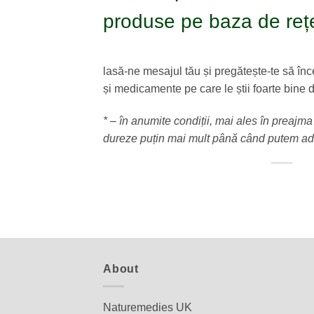
produse pe baza de reț
lasă-ne mesajul tău și pregătește-te să în
și medicamente pe care le știi foarte bine 
* – în anumite condiții, mai ales în preajma
dureze puțin mai mult până când putem adu
About
Naturemedies UK