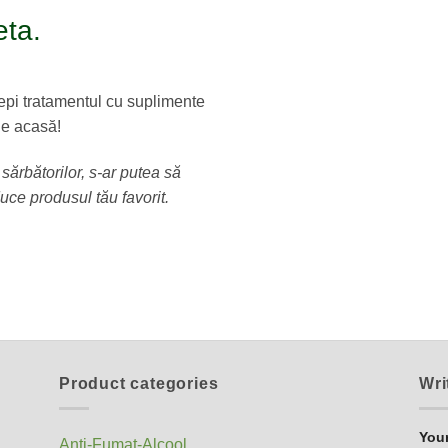
eta.
cepi tratamentul cu suplimente
de acasă!
 sărbătorilor, s-ar putea să
ce produsul tău favorit.
Product categories
Wri
You
Anti-Fumat-Alcool