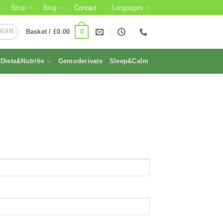
Shop
Blog
Contact
Languages
OGIN
0
Basket /
£
0.00
Dieta&Nutritie
Gemoderivate
Sleep&Calm