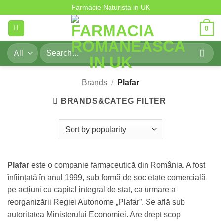
Plafar
Skip
Farmacie Naturista in UK
to
0
content
Search
for:
Brands
/
Plafar
BRANDS&CATEG FILTER
Plafar
este o companie farmaceutică din România. A fost
înființată în anul 1999, sub formă de societate comercială
pe acțiuni cu capital integral de stat, ca urmare a
reorganizării Regiei Autonome „Plafar”. Se află sub
autoritatea Ministerului Economiei. Are drept scop