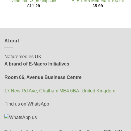
Vitamina D3, 60 capsule
A, E Terra Med Plant 100 ml
£
11.29
£
5.99
About
Naturemedies UK
A brand of E-Macro Initiatives
Room 06, Avenue Business Centre
17 New Rd Ave, Chatham ME4 6BA, United Kingdom
Find us on WhatsApp