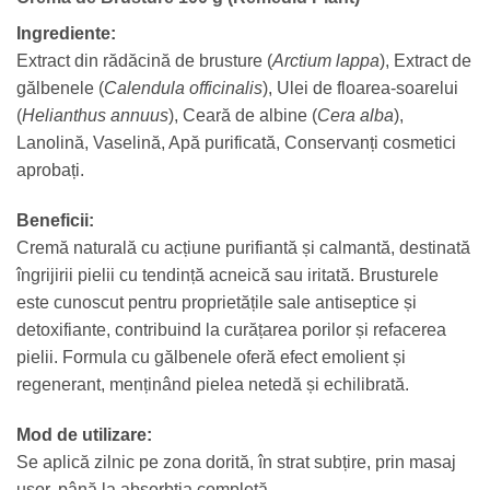
Ingrediente:
Extract din rădăcină de brusture (
Arctium lappa
), Extract de
gălbenele (
Calendula officinalis
), Ulei de floarea-soarelui
(
Helianthus annuus
), Ceară de albine (
Cera alba
),
Lanolină, Vaselină, Apă purificată, Conservanți cosmetici
aprobați.
Beneficii:
Cremă naturală cu acțiune purifiantă și calmantă, destinată
îngrijirii pielii cu tendință acneică sau iritată. Brusturele
este cunoscut pentru proprietățile sale antiseptice și
detoxifiante, contribuind la curățarea porilor și refacerea
pielii. Formula cu gălbenele oferă efect emolient și
regenerant, menținând pielea netedă și echilibrată.
Mod de utilizare:
Se aplică zilnic pe zona dorită, în strat subțire, prin masaj
ușor, până la absorbția completă.