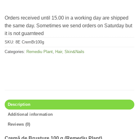
Orders received until 15.00 in a working day are shipped
the same day. Sometimes we send orders on Saturday but
it is not guarnteed
SKU:
8E CremBr100g
Categories:
Remediu Plant
,
Hair, Skin&Nails
Description
Additional information
Reviews (0)
Cremă de Brusture 100 g (Remediu Plant)