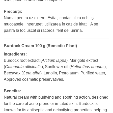
Precauții:
Numai pentru uz extern. Evitați contactul cu ochii și
mucoasele. Întrerupeți utilizarea în caz de iritații. A se
păstra la loc uscat și răcoros, ferit de lumină.
Burdock Cream 100 g (Remediu Plant)
Ingredients:
Burdock root extract (
Arctium lappa
), Marigold extract
(
Calendula officinalis
), Sunflower oil (
Helianthus annuus
),
Beeswax (
Cera alba
), Lanolin, Petrolatum, Purified water,
Approved cosmetic preservatives.
Benefits:
Natural cream with purifying and soothing action, designed
for the care of acne-prone or irritated skin. Burdock is
known for its antiseptic and detoxifying properties, helping