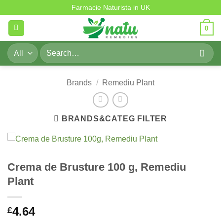
Skip
Farmacie Naturista in UK
to
0
content
Search
for:
Brands
/
Remediu Plant
BRANDS&CATEG FILTER
Crema de Brusture 100 g, Remediu
Plant
4.64
£