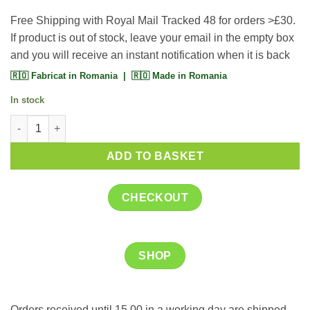
Free Shipping with Royal Mail Tracked 48 for orders >£30.
If product is out of stock, leave your email in the empty box
and you will receive an instant notification when it is back
🇷🇴 Fabricat in Romania | 🇷🇴 Made in Romania
In stock
Naturalis Aqua Slim 30 capsule quantity
ADD TO BASKET
CHECKOUT
SHOP
Orders received until 15.00 in a working day are shipped