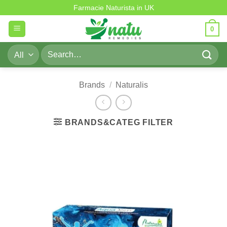
Skip
Farmacie Naturista in UK
to
0
content
Search
for:
Brands
/
Naturalis
BRANDS&CATEG FILTER