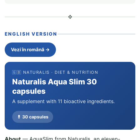
❖
ENGLISH VERSION
Vezi în română →
🇬🇧 NATURALIS · DIET & NUTRITION
Naturalis Aqua Slim 30
capsules
A supplement with 11 bioactive ingredients.
💊 30 capsules
About
— AquaSlim from Naturalis, an eleven-