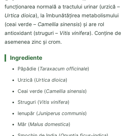
funcționarea normală a tractului urinar (urzică –
Urtica dioica
), la îmbunătățirea metabolismului
(ceai verde –
Camellia sinensis
) și are rol
antioxidant (struguri –
Vitis vinifera
). Conține de
asemenea zinc și crom.
Ingrediente
Păpădie (
Taraxacum officinale
)
Urzică (
Urtica dioica
)
Ceai verde (
Camellia sinensis
)
Struguri (
Vitis vinifera
)
Ienupăr (
Juniperus communis
)
Măr (
Malus domestica
)
Smochin de India (
Opuntia ficus-indica
)