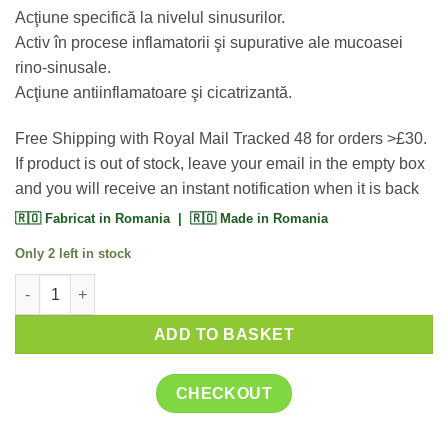
based on
Acţiune specifică la nivelul sinusurilor.
customer
rating
Activ în procese inflamatorii şi supurative ale mucoasei
rino-sinusale.
Acţiune antiinflamatoare şi cicatrizantă.
Free Shipping with Royal Mail Tracked 48 for orders >£30.
If product is out of stock, leave your email in the empty box
and you will receive an instant notification when it is back
🇷🇴 Fabricat in Romania | 🇷🇴 Made in Romania
Only 2 left in stock
Polygemma 4 UK Sinusuri 30ml quantity
ADD TO BASKET
CHECKOUT