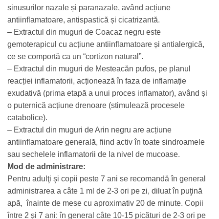
sinusurilor nazale și paranazale, având acțiune
antiinflamatoare, antispastică și cicatrizantă.
– Extractul din muguri de Coacaz negru este
gemoterapicul cu acțiune antiinflamatoare și antialergică,
ce se comportă ca un “cortizon natural”.
– Extractul din muguri de Mesteacăn pufos, pe planul
reacției inflamatorii, acționează în faza de inflamație
exudativă (prima etapă a unui proces inflamator), având și
o puternică acțiune drenoare (stimulează procesele
catabolice).
– Extractul din muguri de Arin negru are acțiune
antiinflamatoare generală, fiind activ în toate sindroamele
sau sechelele inflamatorii de la nivel de mucoase.
Mod de administrare:
Pentru adulţi şi copii peste 7 ani se recomandă în general
administrarea a câte 1 ml de 2-3 ori pe zi, diluat în puţină
apă, înainte de mese cu aproximativ 20 de minute. Copii
între 2 și 7 ani: în general câte 10-15 picături de 2-3 ori pe