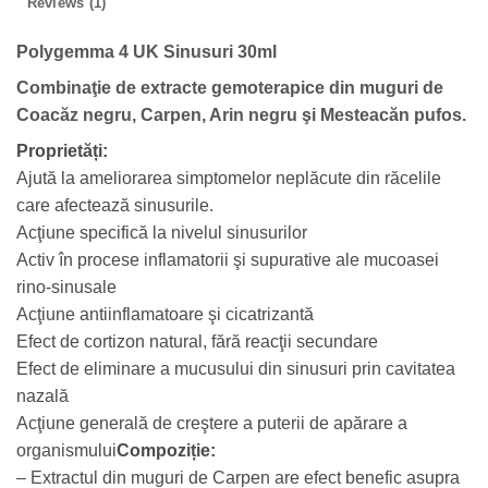
Reviews (1)
Polygemma 4 UK Sinusuri 30ml
Combinaţie de extracte gemoterapice din muguri de
Coacăz negru, Carpen, Arin negru şi Mesteacăn pufos.
Proprietăți:
Ajută la ameliorarea simptomelor neplăcute din răcelile
care afectează sinusurile.
Acţiune specifică la nivelul sinusurilor
Activ în procese inflamatorii şi supurative ale mucoasei
rino-sinusale
Acţiune antiinflamatoare şi cicatrizantă
Efect de cortizon natural, fără reacţii secundare
Efect de eliminare a mucusului din sinusuri prin cavitatea
nazală
Acţiune generală de creştere a puterii de apărare a
organismului
Compoziție:
– Extractul din muguri de Carpen are efect benefic asupra