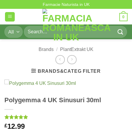
Skip
Farmacie Naturista in UK
to
0
content
Search
for:
Brands
/
PlantExtrakt UK
BRANDS&CATEG FILTER
Polygemma 4 UK Sinusuri 30ml
Rated
1
5
12.99
£
out of 5