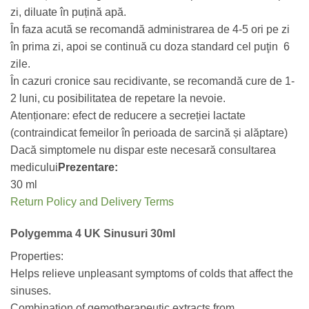
zi, diluate în puțină apă.
În faza acută se recomandă administrarea de 4-5 ori pe zi
în prima zi, apoi se continuă cu doza standard cel puţin 6
zile.
În cazuri cronice sau recidivante, se recomandă cure de 1-
2 luni, cu posibilitatea de repetare la nevoie.
Atenționare: efect de reducere a secreției lactate
(contraindicat femeilor în perioada de sarcină și alăptare)
Dacă simptomele nu dispar este necesară consultarea
medicului
Prezentare:
30 ml
Return Policy and Delivery Terms
Polygemma 4 UK Sinusuri 30ml
Properties:
Helps relieve unpleasant symptoms of colds that affect the
sinuses.
Combination of gemotherapeutic extracts from