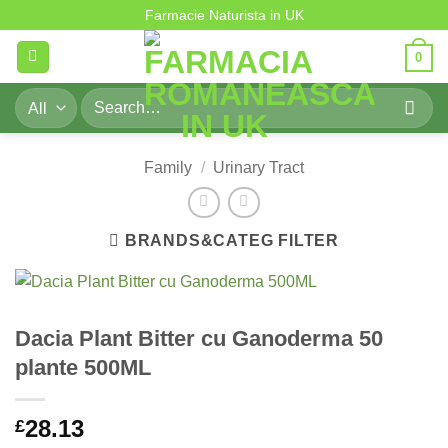
Skip
Farmacie Naturista in UK
to
0
content
Search
for:
Family
/
Urinary Tract
BRANDS&CATEG FILTER
Dacia Plant Bitter cu Ganoderma 50
plante 500ML
28.13
£