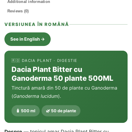
Additional information
Reviews (0)
VERSIUNEA ÎN ROMÂNĂ
See in English →
🇷🇴 DACIA PLANT · DIGESTIE
Dacia Plant Bitter cu
Ganoderma 50 plante 500ML
Tinctură amară din 50 de plante cu Ganoderma
(
Ganoderma lucidum
).
🧴 500 ml
🌿 50 de plante
Despre
— tonicul amar Dacia Plant Bitter cu