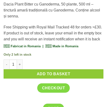
Dacia Plant Bitter cu Ganoderma, 50 plante, 500 ml –
tinctură amară tradițională cu Ganoderma. Conține alcool
și senna.
Free Shipping with Royal Mail Tracked 48 for orders >£30.
If product is out of stock, leave your email in the empty box
and you will receive an instant notification when it is back
🇷🇴 Fabricat in Romania | 🇷🇴 Made in Romania
Only 2 left in stock
Dacia Plant Bitter cu Ganoderma 50 plante 500ML quantity
ADD TO BASKET
CHECKOUT