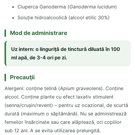
Ciuperca Ganoderma (
Ganoderma lucidum
)
Soluție hidroalcoolică (alcool etilic 30%)
Mod de administrare
Uz intern: o linguriță de tinctură diluată în 100
ml apă, de 3-4 ori pe zi.
Precauţii
Alergeni: conține țelină (
Apium graveolens
). Conține
alcool. Conține plante cu efect laxativ stimulent
(senna/crușin/revent) – pentru uz ocazional, de scurtă
durată (maximum o săptămână). Nu se administrează
femeilor însărcinate sau care alăptează, ori copiilor
sub 12 ani. A se evita utilizarea prelungită.