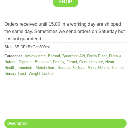
SHOP
Orders received until 15.00 in a working day are shipped
the same day. Sometimes we send orders on Saturday but
it is not guarnteed
SKU:
6E DPLBitGan500ml
Categories:
Antioxidants
,
Barbati
,
Breathing Aid
,
Dacia Plant
,
Dieta &
Nutritie
,
Digestie
,
Esentiale
,
Family
,
Femei
,
Gemoderivate
,
Heart
Health
,
Imunitate
,
Metabolism
,
Raceala & Gripa
,
Sleep&Calm
,
Tincturi
,
Urinary Tract
,
Weight Control
Description